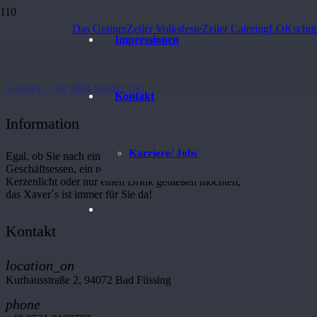
Das Grainer
Zeiler Volksfeste
Zeiler Catering
LOKschup
Jeden Samstag Live-Musik!
Impressionen
x`avers – wir sind wieder da!
Kontakt
Information
Karriere/ Jobs
Egal, ob Sie nach einem anstrengenden Tag, ein
Geschäftsessen, ein romantisches Abendessen bei
Kerzenlicht oder nur einen Drink genießen möchten,
das Xaver´s ist immer für Sie da!
Kontakt
location_on
Kurhausstraße 2, 94072 Bad Füssing
phone